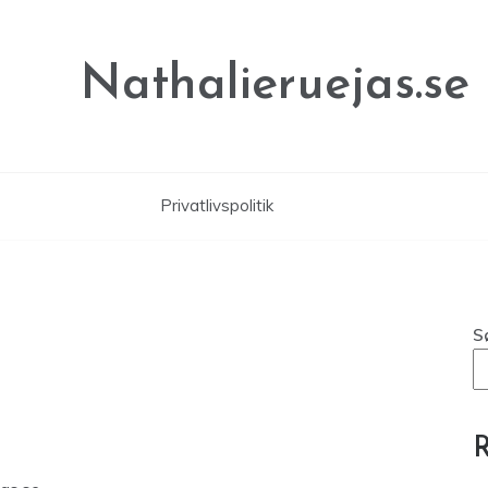
Nathalieruejas.se
Privatlivspolitik
S
R