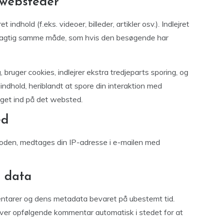
 websteder
indhold (f.eks. videoer, billeder, artikler osv.). Indlejret
øjagtig samme måde, som hvis den besøgende har
ruger cookies, indlejrer ekstra tredjeparts sporing, og
indhold, heriblandt at spore din interaktion med
ogget ind på det websted.
ed
koden, medtages din IP-adresse i e-mailen med
 data
entarer og dens metadata bevaret på ubestemt tid.
er opfølgende kommentar automatisk i stedet for at