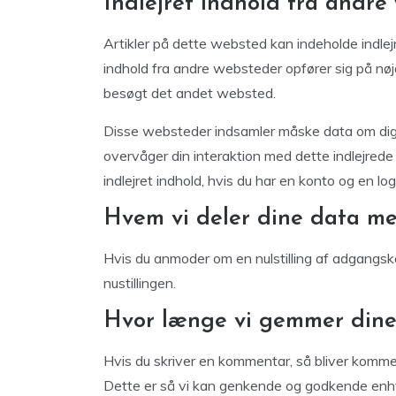
Indlejret indhold fra andre
Artikler på dette websted kan indeholde indlejret 
indhold fra andre websteder opfører sig på n
besøgt det andet websted.
Disse websteder indsamler måske data om dig, b
overvåger din interaktion med dette indlejrede 
indlejret indhold, hvis du har en konto og en l
Hvem vi deler dine data m
Hvis du anmoder om en nulstilling af adgangs
nustillingen.
Hvor længe vi gemmer dine
Hvis du skriver en kommentar, så bliver komm
Dette er så vi kan genkende og godkende enhv