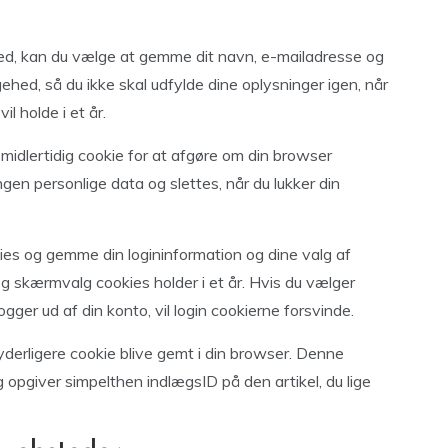
ed, kan du vælge at gemme dit navn, e-mailadresse og
ehed, så du ikke skal udfylde dine oplysninger igen, når
l holde i et år.
 midlertidig cookie for at afgøre om din browser
gen personlige data og slettes, når du lukker din
kies og gemme din logininformation og dine valg af
og skærmvalg cookies holder i et år. Hvis du vælger
 logger ud af din konto, vil login cookierne forsvinde.
n yderligere cookie blive gemt i din browser. Denne
 opgiver simpelthen indlægsID på den artikel, du lige