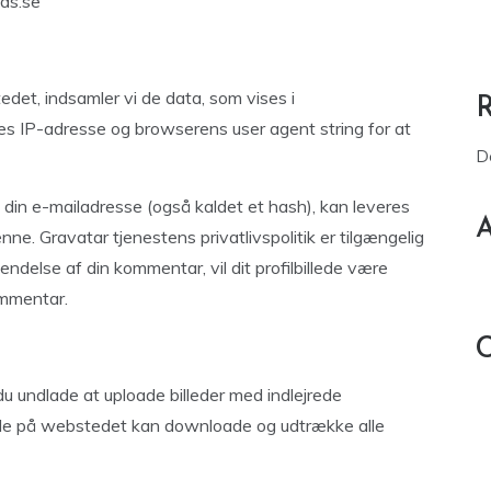
jas.se
et, indsamler vi de data, som vises i
 IP-adresse og browserens user agent string for at
D
din e-mailadresse (også kaldet et hash), kan leveres
A
nne. Gravatar tjenestens privatlivspolitik er tilgængelig
endelse af din kommentar, vil dit profilbillede være
ommentar.
C
 du undlade at uploade billeder med indlejrede
nde på webstedet kan downloade og udtrække alle