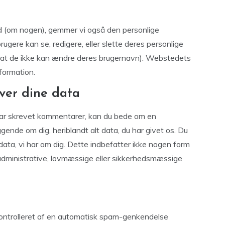
d (om nogen), gemmer vi også den personlige
 brugere kan se, redigere, eller slette deres personlige
e at de ikke kan ændre deres brugernavn). Webstedets
formation.
ver dine data
 har skrevet kommentarer, kan du bede om en
ggende om dig, heriblandt alt data, du har givet os. Du
 data, vi har om dig. Dette indbefatter ikke nogen form
f administrative, lovmæssige eller sikkerhedsmæssige
ontrolleret af en automatisk spam-genkendelse